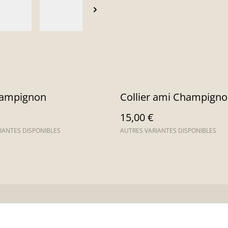
ampignon
Collier ami Champign
15,00 €
IANTES DISPONIBLES
AUTRES VARIANTES DISPONIBLES
us
Conditions
Politique de
Politiq
confidentialité