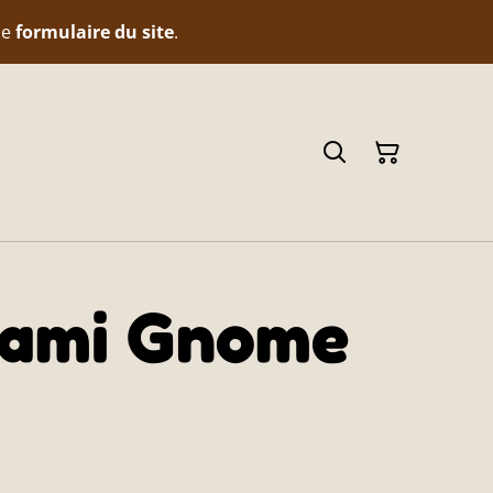
le
formulaire du site
.
r ami Gnome