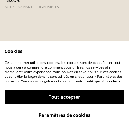
15,00 €
AUTRES VARIANTES DISPONIBLES
Cookies
Ce site Internet utilise des cookies. Les cookies sont de petits fichiers qui
nous aident à comprendre comment vous utilisez nos services afin
Contactez-nous
Conditions
d'améliorer votre expérience. Vous pouvez en savoir plus sur ces cookies
Politique de
Politique de cookies
et contrôler la façon dont ils sont utilisés en cliquant sur « Paramètres des
confidentialité
cookies ». Vous pouvez également consulter notre
politique de cookies
.
Tout accepter
©
2026
Taberna Mirabilium
Paramètres de cookies
powered by