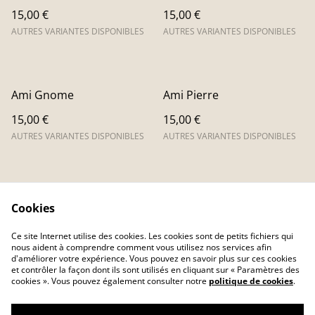
15,00 €
15,00 €
AUTRES VARIANTES DISPONIBLES
AUTRES VARIANTES DISPONIBLES
Ami Gnome
Ami Pierre
15,00 €
15,00 €
AUTRES VARIANTES DISPONIBLES
AUTRES VARIANTES DISPONIBLES
Cookies
Ce site Internet utilise des cookies. Les cookies sont de petits fichiers qui
nous aident à comprendre comment vous utilisez nos services afin
Contactez-nous
Conditions
d'améliorer votre expérience. Vous pouvez en savoir plus sur ces cookies
Politique de
Politique de cookies
et contrôler la façon dont ils sont utilisés en cliquant sur « Paramètres des
confidentialité
cookies ». Vous pouvez également consulter notre
politique de cookies
.